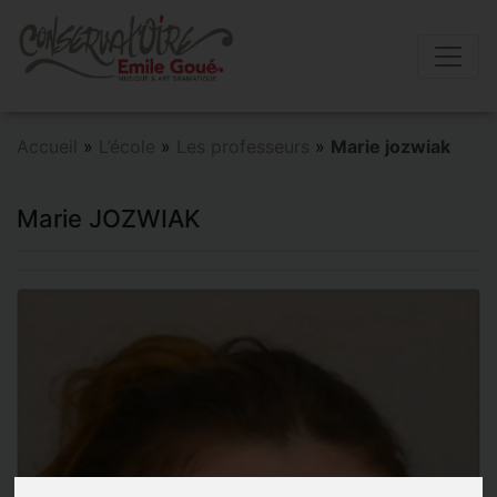
Accueil
»
L’école
»
Les professeurs
»
Marie jozwiak
Marie JOZWIAK