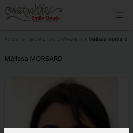
Accueil
»
L’école
»
Les professeurs
»
Mélissa morsard
Mélissa MORSARD