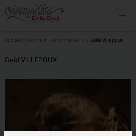
Accueil
»
L’école
»
Les professeurs
»
Gaël villepoux
Gaël VILLEPOUX