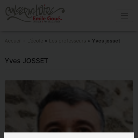
Accueil
»
L’école
»
Les professeurs
»
Yves josset
Yves JOSSET