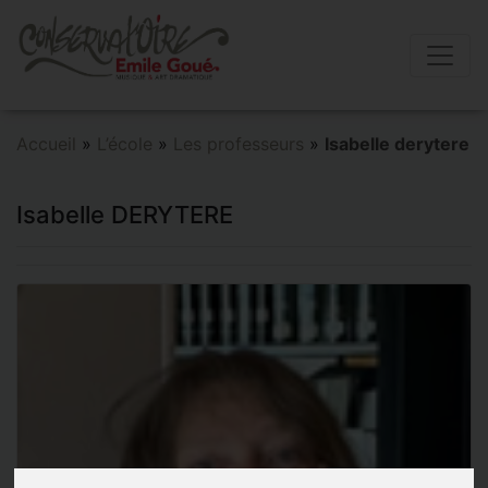
Accueil
»
L’école
»
Les professeurs
»
Isabelle derytere
Isabelle DERYTERE