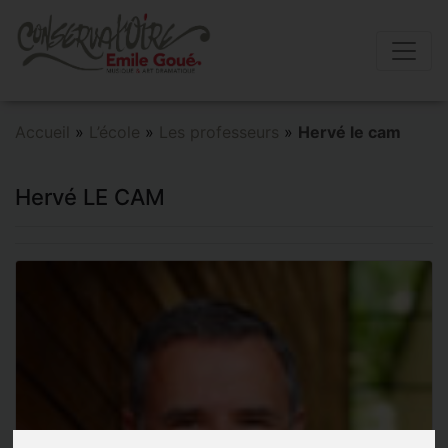
Accueil
»
L’école
»
Les professeurs
»
Hervé le cam
Hervé LE CAM