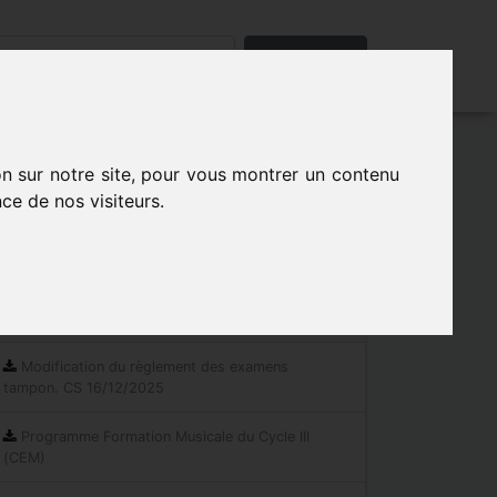
Rechercher
on sur notre site, pour vous montrer un contenu
ce de nos visiteurs.
Les indispensables
Documents réglementaires
Modification du règlement des examens
tampon. CS 16/12/2025
Programme Formation Musicale du Cycle III
(CEM)