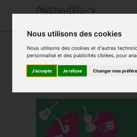
Ac
Nous utilisons des cookies
Accueil
»
Actualités
»
ScÉne ouverte la sou
Nous utilisons des cookies et d'autres technol
personnalisé et des publicités ciblées, pour ana
SCÉNE OUVERTE
J'accepte
Je refuse
Changer mes préfér
- le 2 décembre 2025 à 19h00