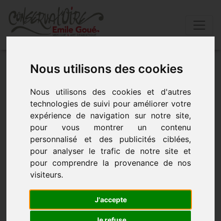
Accueil
»
Actualités
»
ScÈne ouverte conservatoire
Nous utilisons des cookies
29 janvier 2026 19h00
Nous utilisons des cookies et d'autres
technologies de suivi pour améliorer votre
SCÈNE OUVERTE CONSERVATOIRE 29
expérience de navigation sur notre site,
JANVIER 2026 19H00
pour vous montrer un contenu
personnalisé et des publicités ciblées,
SCÈNE OUVERTE CONSERVATOIRE 29 JANVIER 2026
pour analyser le trafic de notre site et
19H00 - le 29 janvier 2026 à 19h00
pour comprendre la provenance de nos
visiteurs.
J'accepte
Je refuse