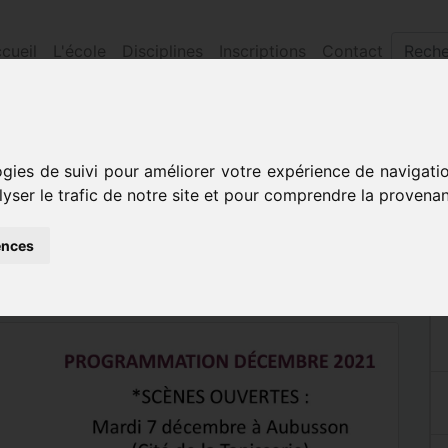
cueil
L'école
Disciplines
Inscriptions
Contact
embre 2021
ogies de suivi pour améliorer votre expérience de navigati
N DÉCEMBRE 2021
lyser le trafic de notre site et pour comprendre la provenan
ences