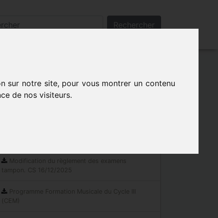
Rechercher
on sur notre site, pour vous montrer un contenu
ce de nos visiteurs.
Les indispensables
Documents réglementaires
Modification du règlement des examens
tampon. CS 16/12/2025
Programme Formation Musicale du Cycle III
(CEM)