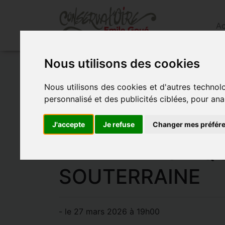
Ac
Nous utilisons des cookies
Accueil
»
Actualités
»
Audition des ÉlÈves 
Nous utilisons des cookies et d'autres technol
AUDITION DES 
personnalisé et des publicités ciblées, pour ana
LA SOUTERRAINE
J'accepte
Je refuse
Changer mes préfér
PHILHARMONIQU
SOUTERRAINE
- le 27 mars 2026 à 19h00