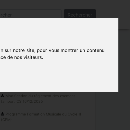
Rechercher
 de la souterraine
on sur notre site, pour vous montrer un contenu
ce de nos visiteurs.
Les indispensables
Documents réglementaires
Modification du règlement des examens
tampon. CS 16/12/2025
Programme Formation Musicale du Cycle III
(CEM)