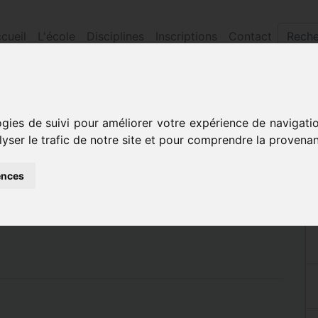
cueil
L'école
Disciplines
Inscriptions
Contact
antenne de la souterraine et de la sociÉtÉ philharmonique
ogies de suivi pour améliorer votre expérience de navigati
ÉLÈVES ANTENNE DE
lyser le trafic de notre site et pour comprendre la provenan
 ET DE LA SOCIÉTÉ
ences
E DE LA