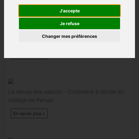
J'accepte
Vidéos
Je refuse
Changer mes préférences
Victoire Pralong
En savoir plus »
La danse des sabots - Orchestre à l’école du
collège de Parsac
En savoir plus »