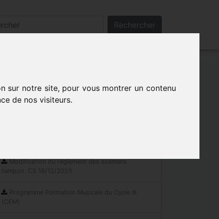
Rechercher
on sur notre site, pour vous montrer un contenu
ce de nos visiteurs.
Les indispensables
Documents réglementaires
Modification du règlement des examens
tampon. CS 16/12/2025
Programme Formation Musicale du Cycle III
(CEM)