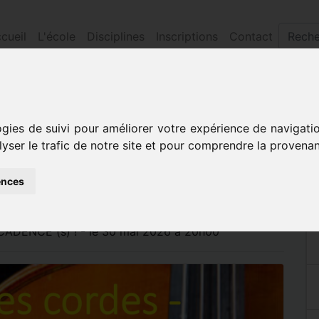
cueil
L'école
Disciplines
Inscriptions
Contact
 les cordes en cadence (s) !
ogies de suivi pour améliorer votre expérience de navigati
ORDES - LES CORDES
lyser le trafic de notre site et pour comprendre la provenan
!
ences
DENCE (s) ! - le 30 mai 2026 à 20h00