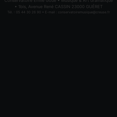
Conservatoire Émile Goué • Musique & Art dramatique
• 1bis, Avenue René CASSIN 23000 GUÉRET
Tél. : 05 44 30 26 90 • E-mail :
conservatoiremusique@creuse.fr