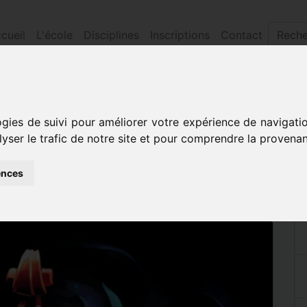
cueil
L'école
Disciplines
Inscriptions
Contact
vatoire
ogies de suivi pour améliorer votre expérience de navigati
CONSERVATOIRE
lyser le trafic de notre site et pour comprendre la provenan
ences
ai 2026 à 23h30