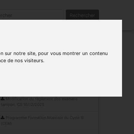
Rechercher
on sur notre site, pour vous montrer un contenu
ce de nos visiteurs.
Les indispensables
Documents réglementaires
Modification du règlement des examens
tampon. CS 16/12/2025
Programme Formation Musicale du Cycle III
(CEM)