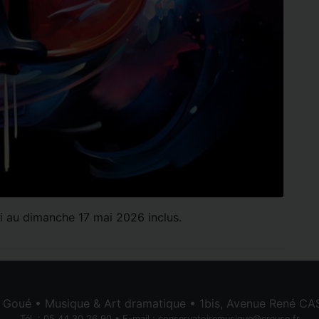
i au dimanche 17 mai 2026 inclus.
e Goué • Musique & Art dramatique • 1bis, Avenue René 
Tél. : 05 44 30 26 90 • E-mail :
conservatoiremusique@creuse.fr