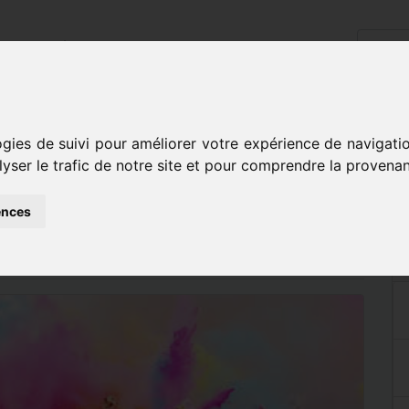
cueil
L'école
Disciplines
Inscriptions
Contact
vatoire
ogies de suivi pour améliorer votre expérience de navigati
lyser le trafic de notre site et pour comprendre la provenan
CONSERVATOIRE
ences
vrier 2023 à 20h00