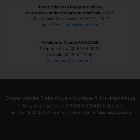
Association des Parents d'élèves
du Conservatoire Départemental Emile GOUE
1 Bis Avenue René Cassin 23000 GUERET
apec23emilegoue@gmail.com
Présidente Claudia VANDAUD
Téléphone fixe : 05 55 54 90 20
Portable: 06 79 04 14 68
jc.vandaud@wanadoo.fr
Conservatoire Émile Goué • Musique & Art dramatique
• 1bis, Avenue René CASSIN 23000 GUÉRET
Tél. : 05 44 30 26 90 • E-mail :
conservatoiremusique@creuse.fr