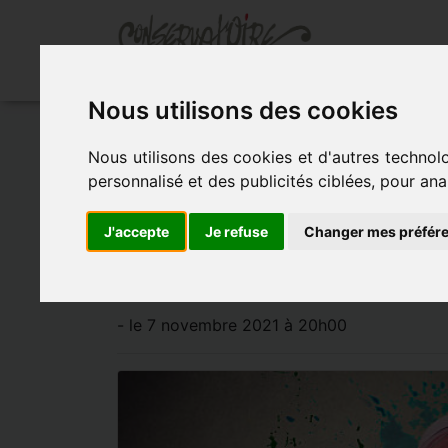
Ac
Nous utilisons des cookies
Accueil
»
Actualités
»
Femeture du conserv
Nous utilisons des cookies et d'autres technol
personnalisé et des publicités ciblées, pour ana
Femeture du Con
J'accepte
Je refuse
Changer mes préfér
du Conservatoire
- le 7 novembre 2021 à 20h00