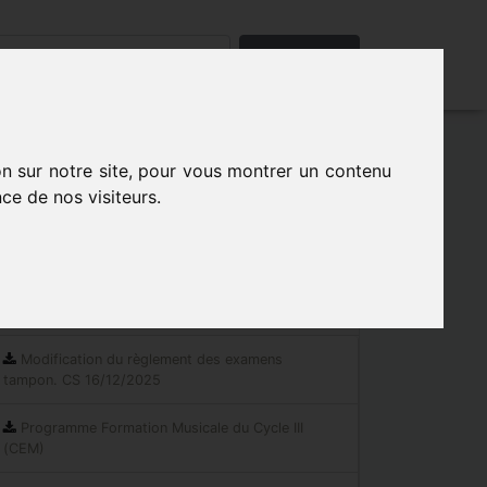
Rechercher
on sur notre site, pour vous montrer un contenu
ce de nos visiteurs.
Les indispensables
Documents réglementaires
Modification du règlement des examens
tampon. CS 16/12/2025
Programme Formation Musicale du Cycle III
(CEM)