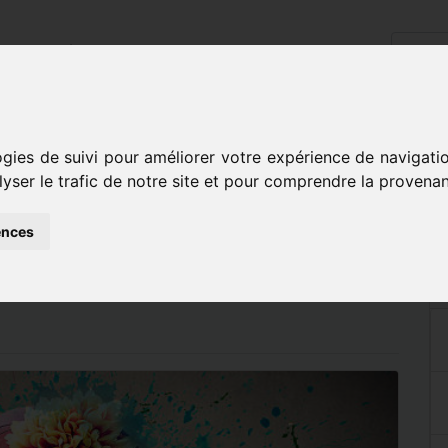
cueil
L'école
Disciplines
Inscriptions
Contact
atoire.femeture du conservatoire.
ogies de suivi pour améliorer votre expérience de navigati
lyser le trafic de notre site et pour comprendre la provenan
servatoire.Femeture
ences
.