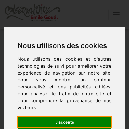
Accueil
»
Actualités
»
En creuse, le conservatoire
Nous utilisons des cookies
fête la musique le 23 juin 2023
Nous utilisons des cookies et d'autres
En Creuse, le Conservatoire fête la
technologies de suivi pour améliorer votre
musique le 23 juin 2023
expérience de navigation sur notre site,
pour vous montrer un contenu
personnalisé et des publicités ciblées,
Parvis de la Bibliothèque Multimédia du Grand-Guéret
pour analyser le trafic de notre site et
- le 23 juin 2023 à 20h00
pour comprendre la provenance de nos
visiteurs.
J'accepte