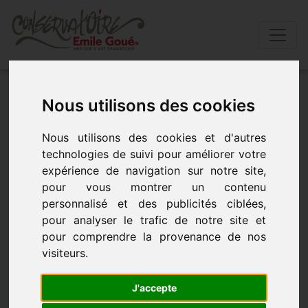
Accueil
»
Actualités
»
Duos violons/guitare
Nous utilisons des cookies
Duos violons/guitare
Nous utilisons des cookies et d'autres
technologies de suivi pour améliorer votre
expérience de navigation sur notre site,
Auditorium du Conservatoire - le 2 mai 2019 à 19h00
pour vous montrer un contenu
personnalisé et des publicités ciblées,
pour analyser le trafic de notre site et
pour comprendre la provenance de nos
visiteurs.
J'accepte