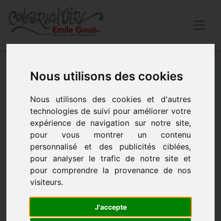
Accueil
»
Actualités
»
Duo guitares hervÉ le cam/gaËl
Nous utilisons des cookies
villepoux
Nous utilisons des cookies et d'autres
DUO GUITARES HERVÉ LE CAM/GAËL
technologies de suivi pour améliorer votre
VILLEPOUX
expérience de navigation sur notre site,
pour vous montrer un contenu
personnalisé et des publicités ciblées,
DUO GUITARES HERVÉ LE CAM/GAËL VILLEPOUX - le
pour analyser le trafic de notre site et
23 avril 2026 à 20h00
pour comprendre la provenance de nos
visiteurs.
J'accepte