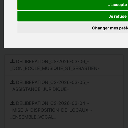
J'accepte
Je refuse
Changer mes préf
DELIBERATION_CS-2026-03-06_-
_DON_ECOLE_MUSIQUE_ST_SEBASTIEN-
DELIBERATION_CS-2026-03-05_-
_ASSISTANCE_JURIDIQUE-
DELIBERATION_CS-2026-03-04_-
_MISE_A_DISPOSITION_DE_LOCAUX_-
_ENSEMBLE_VOCAL_