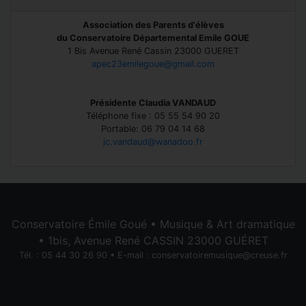
Association des Parents d'élèves
du Conservatoire Départemental Emile GOUE
1 Bis Avenue René Cassin 23000 GUERET
apec23emilegoue@gmail.com
Présidente Claudia VANDAUD
Téléphone fixe : 05 55 54 90 20
Portable: 06 79 04 14 68
jc.vandaud@wanadoo.fr
Conservatoire Émile Goué • Musique & Art dramatique
• 1bis, Avenue René CASSIN 23000 GUÉRET
Tél. : 05 44 30 26 90 • E-mail :
conservatoiremusique@creuse.fr