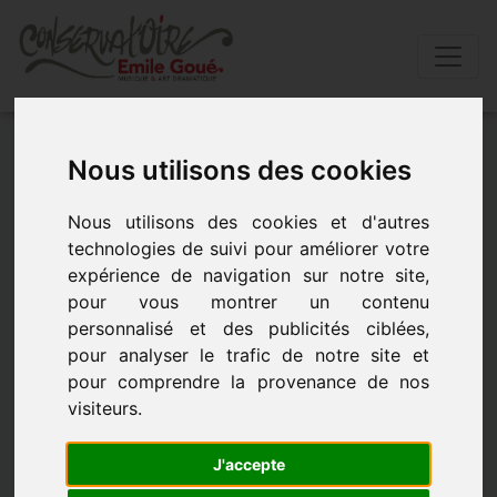
Accueil
»
Actualités
»
Ça percute en creuse !
Nous utilisons des cookies
ÇA PERCUTE EN CREUSE !
Nous utilisons des cookies et d'autres
technologies de suivi pour améliorer votre
expérience de navigation sur notre site,
ÇA PERCUTE EN CREUSE ! - le 17 janvier 2026 à
pour vous montrer un contenu
16h00
personnalisé et des publicités ciblées,
pour analyser le trafic de notre site et
pour comprendre la provenance de nos
visiteurs.
J'accepte