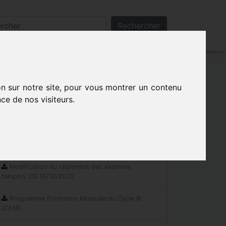
Rechercher
on sur notre site, pour vous montrer un contenu
ce de nos visiteurs.
Les indispensables
Documents réglementaires
Modification du règlement des examens
tampon. CS 16/12/2025
Programme Formation Musicale du Cycle III
(CEM)