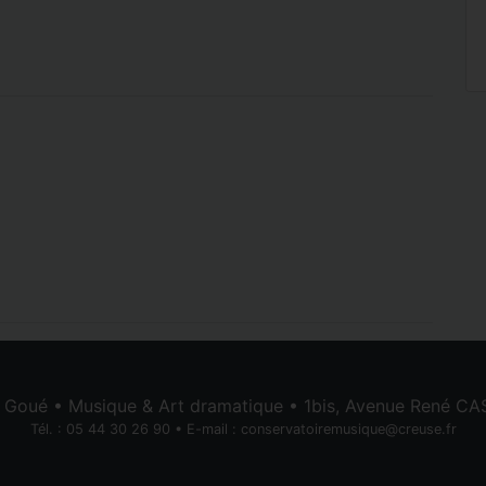
e Goué • Musique & Art dramatique • 1bis, Avenue René 
Tél. : 05 44 30 26 90 • E-mail :
conservatoiremusique@creuse.fr