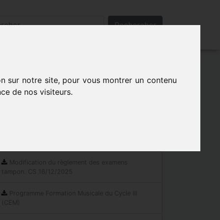
Rechercher
on sur notre site, pour vous montrer un contenu
ce de nos visiteurs.
Les indispensables
Documents réglementaires
Modification du règlement des examens
tampon. CS 16/12/2025
Programme Formation Musicale du Cycle III
(CEM)