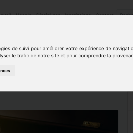
cueil
L'école
Disciplines
Inscriptions
Contact
hone vendredi 24 juin...
ogies de suivi pour améliorer votre expérience de navigati
lyser le trafic de notre site et pour comprendre la provenan
O/SAXOPHONE
ences
N...