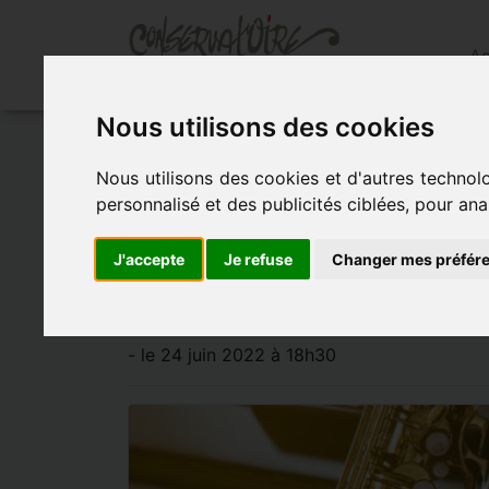
Ac
Nous utilisons des cookies
Accueil
»
Actualités
»
Audition piano/saxop
Nous utilisons des cookies et d'autres technol
personnalisé et des publicités ciblées, pour ana
AUDITION PIAN
J'accepte
Je refuse
Changer mes préfér
VENDREDI 24 JUI
- le 24 juin 2022 à 18h30