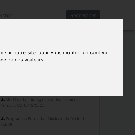
Rechercher
on sur notre site, pour vous montrer un contenu
ce de nos visiteurs.
Les indispensables
Documents réglementaires
Modification du règlement des examens
tampon. CS 16/12/2025
Programme Formation Musicale du Cycle III
(CEM)