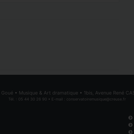
e Goué • Musique & Art dramatique • 1bis, Avenue René 
Tél. : 05 44 30 26 90 • E-mail :
conservatoiremusique@creuse.fr