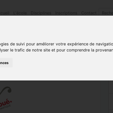
cueil
L'école
Disciplines
Inscriptions
Contact
lon
ogies de suivi pour améliorer votre expérience de navigati
ARE/VIOLON
lyser le trafic de notre site et pour comprendre la provenan
ences