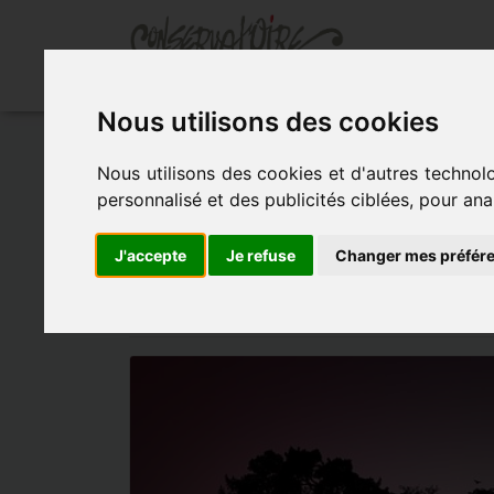
Ac
Nous utilisons des cookies
Accueil
»
Actualités
»
Audition classes de 
Nous utilisons des cookies et d'autres technol
personnalisé et des publicités ciblées, pour ana
AUDITION CLAS
J'accepte
Je refuse
Changer mes préfér
Auditorium du Conservatoire - le 9 mai 20