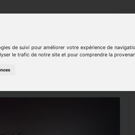
cueil
L'école
Disciplines
Inscriptions
Contact
guitares
ogies de suivi pour améliorer votre expérience de navigati
lyser le trafic de notre site et pour comprendre la provenan
SES DE GUITARES
ences
19 à 19h30