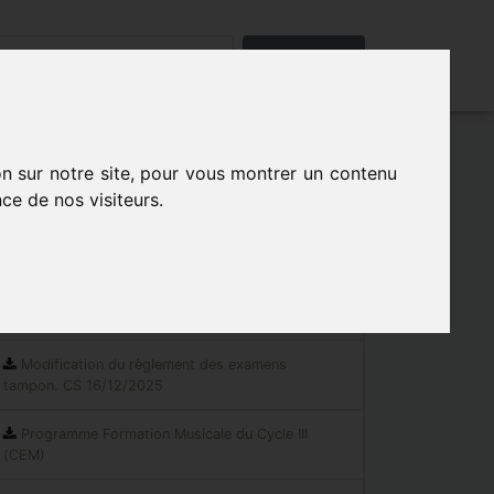
Rechercher
on sur notre site, pour vous montrer un contenu
ce de nos visiteurs.
Les indispensables
Documents réglementaires
Modification du règlement des examens
tampon. CS 16/12/2025
Programme Formation Musicale du Cycle III
(CEM)