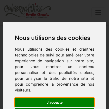
Accueil
»
Actualités
»
Annulation "hÉlÈne chante brel"
Nous utilisons des cookies
ANNULATION "HÉLÈNE CHANTE BREL"
Nous utilisons des cookies et d'autres
technologies de suivi pour améliorer votre
expérience de navigation sur notre site,
- le 13 avril 2022 à 18h30
pour vous montrer un contenu
personnalisé et des publicités ciblées,
pour analyser le trafic de notre site et
pour comprendre la provenance de nos
visiteurs.
J'accepte