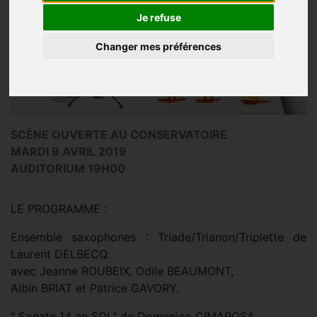
Je refuse
Changer mes préférences
SCÈNE OUVERTE AU CONSERVATOIRE
MARDI 9 AVRIL 2019
AUDITORIUM 19H00
LE PROGRAMME :
Ensemble saxophones : Triade/Trianon/Triplette de
Laurent DELBECQ.
avec Jeanne ROUBEIX, Odile BEAUMONT,
Albin BRIAT et Patrice GAVORY.
" Sonate 14 en SOL" de Domenico CIMAROSA