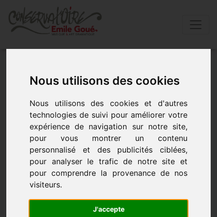
Accueil
»
Actualités
»
ScÈne ouverte au
conservatoire
Nous utilisons des cookies
Nous utilisons des cookies et d'autres
SCÈNE OUVERTE AU CONSERVATOIRE
technologies de suivi pour améliorer votre
expérience de navigation sur notre site,
- le 9 avril 2019 à 19h00
pour vous montrer un contenu
personnalisé et des publicités ciblées,
pour analyser le trafic de notre site et
pour comprendre la provenance de nos
visiteurs.
J'accepte