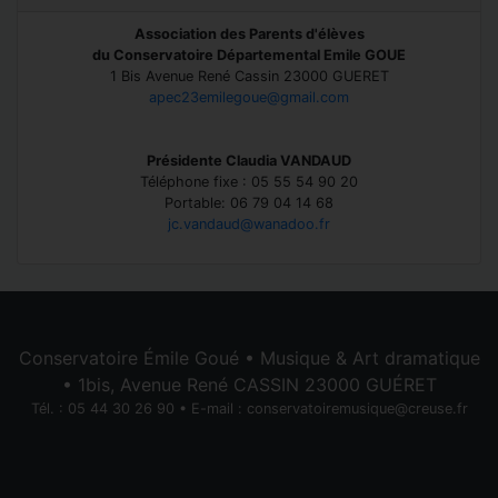
Association des Parents d'élèves
du Conservatoire Départemental Emile GOUE
1 Bis Avenue René Cassin 23000 GUERET
apec23emilegoue@gmail.com
Présidente Claudia VANDAUD
Téléphone fixe : 05 55 54 90 20
Portable: 06 79 04 14 68
jc.vandaud@wanadoo.fr
Conservatoire Émile Goué • Musique & Art dramatique
• 1bis, Avenue René CASSIN 23000 GUÉRET
Tél. : 05 44 30 26 90 • E-mail :
conservatoiremusique@creuse.fr