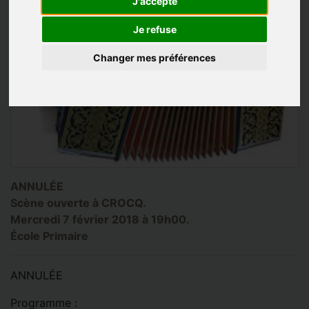
J'accepte
Je refuse
Changer mes préférences
ANNULÉE
Scène ouverte à CROCQ.
Mercredi 7 février 2018 à 19h00.
École Primaire
ANNULÉE
Programme :