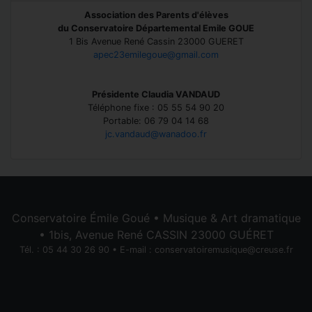
Association des Parents d'élèves
du Conservatoire Départemental Emile GOUE
1 Bis Avenue René Cassin 23000 GUERET
apec23emilegoue@gmail.com
Présidente Claudia VANDAUD
Téléphone fixe : 05 55 54 90 20
Portable: 06 79 04 14 68
jc.vandaud@wanadoo.fr
Conservatoire Émile Goué • Musique & Art dramatique
• 1bis, Avenue René CASSIN 23000 GUÉRET
Tél. : 05 44 30 26 90 • E-mail :
conservatoiremusique@creuse.fr