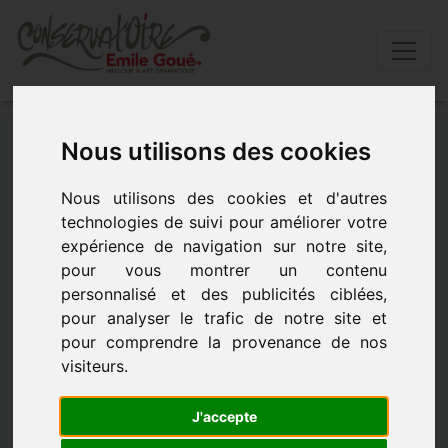
Accueil
»
L’école
»
Présentation
»
PrÉsentation
Nous utilisons des cookies
gÉnÉrale
Nous utilisons des cookies et d'autres
PRÉSENTATION GÉNÉRALE
technologies de suivi pour améliorer votre
expérience de navigation sur notre site,
pour vous montrer un contenu
personnalisé et des publicités ciblées,
Le Conservatoire Départemental
Émile GOUÉ
c’est :
pour analyser le trafic de notre site et
–
Un Conservatoire centre :
GUÉRET
pour comprendre la provenance de nos
visiteurs.
6 Antennes :
–
Aubusson – Auzances - Bourganeuf – Boussac – La
J'accepte
Souterraine - Bonnat