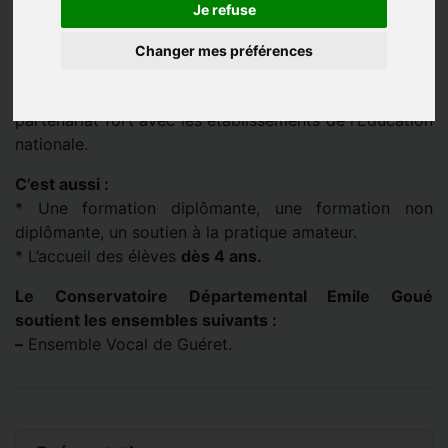
Les annexes :
Je refuse
Crocq – Faux La Montagne – Felletin.
Les locaux :
Changer mes préférences
Un auditorium, des salles d’Orchestres, des salles de
cours réparties sur l’ensemble du département, un
partenariat fort avec les établissements de l’Éducation
nationale.
C’est aussi :
* Une formation diplômante, une formation non
diplômante, un soutien à la pratique amateur.
* L’accueil des élèves
dès 4 ans.
Le Conservatoire Départemental Emile Goué
soutient les ensembles suivants :
–
Ensemble Vocal de Guéret.