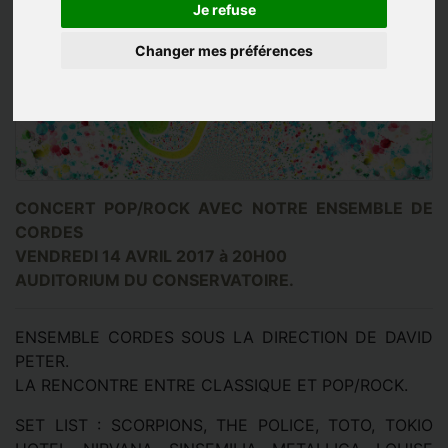
Je refuse
Changer mes préférences
CONCERT POP/ROCK AVEC NOTRE ENSEMBLE DE
CORDES
VENDREDI 14 AVRIL 2017 à 20H00
AUDITORIUM DU CONSERVATOIRE.
ENSEMBLE CORDES SOUS LA DIRECTION DE DAVID
PETER.
LA RENCONTRE ENTRE CLASSIQUE ET POP/ROCK.
SET LIST : SCORPIONS, THE POLICE, TOTO, TOKIO