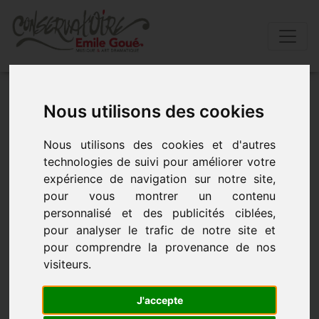
Accueil
»
Actualités
»
« musique et tapisserie »dans
Nous utilisons des cookies
l’univers de tolkien.
Nous utilisons des cookies et d'autres
« Musique et Tapisserie »dans l’univers
technologies de suivi pour améliorer votre
de Tolkien.
expérience de navigation sur notre site,
pour vous montrer un contenu
personnalisé et des publicités ciblées,
- le 5 décembre 2018 à 00h00
pour analyser le trafic de notre site et
pour comprendre la provenance de nos
visiteurs.
J'accepte