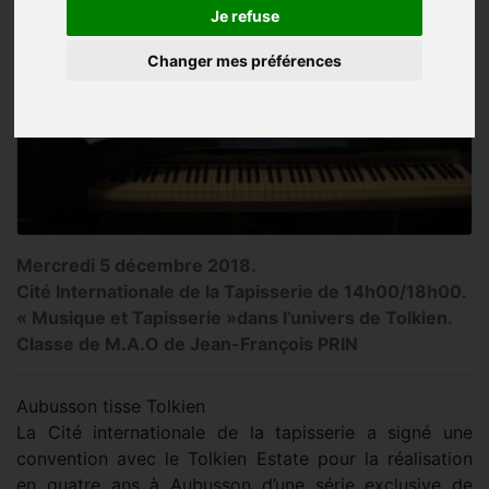
Je refuse
Changer mes préférences
Mercredi 5 décembre 2018.
Cité Internationale de la Tapisserie de 14h00/18h00.
« Musique et Tapisserie »dans l’univers de Tolkien.
Classe de M.A.O de Jean-François PRIN
Aubusson tisse Tolkien
La Cité internationale de la tapisserie a signé une
convention avec le Tolkien Estate pour la réalisation
en quatre ans à Aubusson d’une série exclusive de