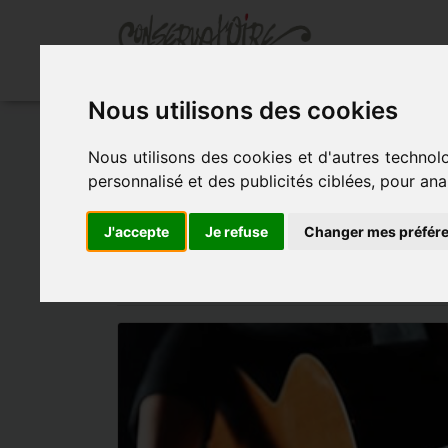
Ac
Nous utilisons des cookies
Accueil
»
Actualités
»
Les positions du guit
Nous utilisons des cookies et d'autres technol
personnalisé et des publicités ciblées, pour ana
LES POSITIONS 
J'accepte
Je refuse
Changer mes préfér
- le 15 décembre 2016 à 18h00