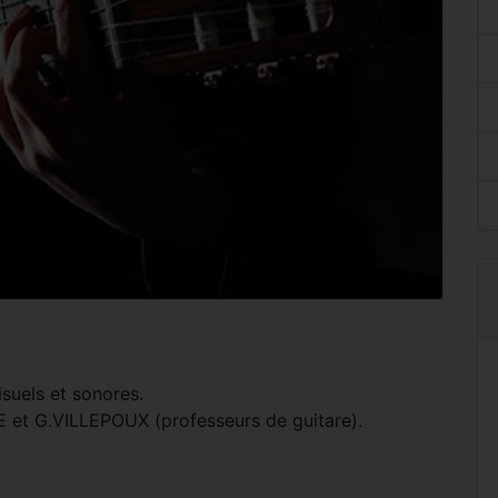
suels et sonores.
 et G.VILLEPOUX (professeurs de guitare).