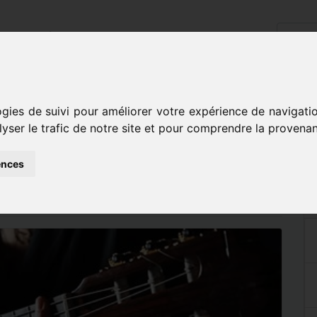
cueil
L'école
Disciplines
Inscriptions
Contact
ariste
ogies de suivi pour améliorer votre expérience de navigati
lyser le trafic de notre site et pour comprendre la provenan
DU GUITARISTE
ences