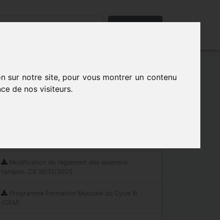
Rechercher
on sur notre site, pour vous montrer un contenu
ce de nos visiteurs.
Les indispensables
Documents réglementaires
Modification du règlement des examens
tampon. CS 16/12/2025
Programme Formation Musicale du Cycle III
(CEM)