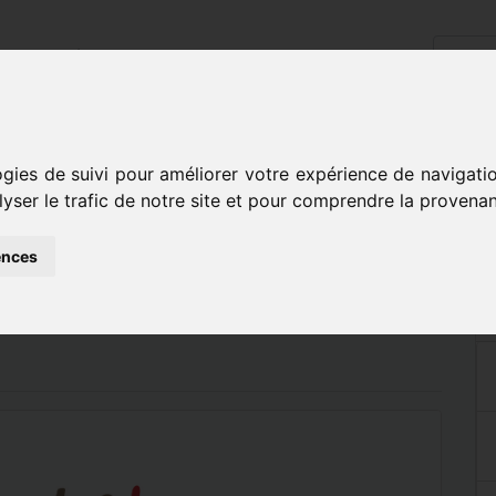
cueil
L'école
Disciplines
Inscriptions
Contact
aris s’invite au conservatoire
ogies de suivi pour améliorer votre expérience de navigati
lyser le trafic de notre site et pour comprendre la provenan
E DE PARIS
ences
NSERVATOIRE