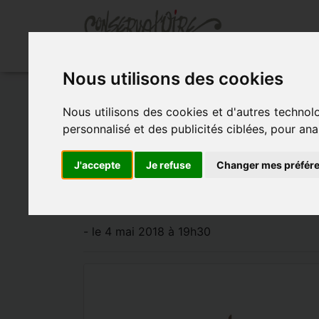
Ac
Nous utilisons des cookies
Accueil
»
Actualités
»
La philharmonie de p
Nous utilisons des cookies et d'autres technol
personnalisé et des publicités ciblées, pour ana
LA PHILHARMONI
J'accepte
Je refuse
Changer mes préfér
S’INVITE AU CO
- le 4 mai 2018 à 19h30