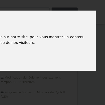
Rechercher
on sur notre site, pour vous montrer un contenu
ce de nos visiteurs.
Les indispensables
Documents réglementaires
Modification du règlement des examens
tampon. CS 16/12/2025
Programme Formation Musicale du Cycle III
(CEM)