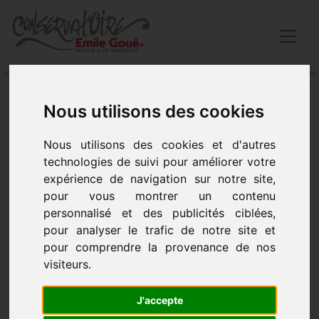
Accueil
»
Actualités
»
L’harmonie mÈne la danse
Nous utilisons des cookies
"silence, on tourne"
Nous utilisons des cookies et d'autres
L’HARMONIE MÈNE LA DANSE
technologies de suivi pour améliorer votre
"SILENCE, ON TOURNE"
expérience de navigation sur notre site,
pour vous montrer un contenu
personnalisé et des publicités ciblées,
- le 27 janvier 2018 à 20h30
pour analyser le trafic de notre site et
pour comprendre la provenance de nos
visiteurs.
J'accepte