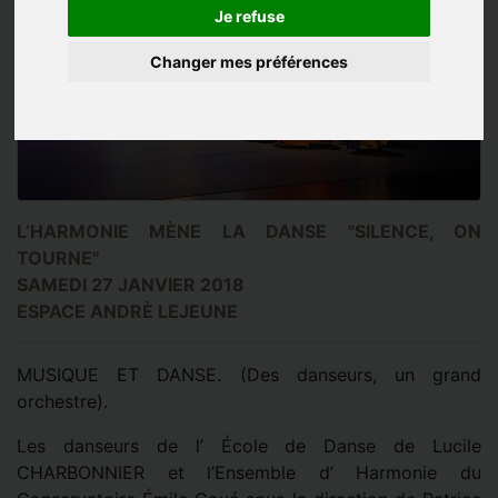
Je refuse
Changer mes préférences
L’HARMONIE MÈNE LA DANSE "SILENCE, ON
TOURNE"
SAMEDI 27 JANVIER 2018
ESPACE ANDRÈ LEJEUNE
MUSIQUE ET DANSE. (Des danseurs, un grand
orchestre).
Les danseurs de l’ École de Danse de Lucile
CHARBONNIER et l’Ensemble d’ Harmonie du