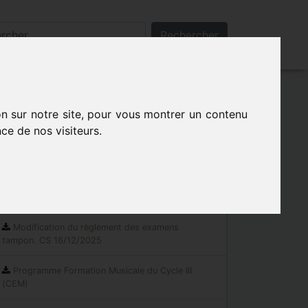
Rechercher
on sur notre site, pour vous montrer un contenu
ce de nos visiteurs.
Les indispensables
Documents réglementaires
Modification du règlement des examens
tampon. CS 16/12/2025
Programme Formation Musicale du Cycle III
(CEM)