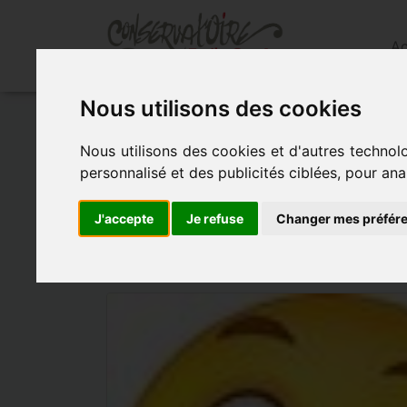
Ac
Nous utilisons des cookies
Accueil
»
Actualités
»
JournÉe du jazz 8 av
Nous utilisons des cookies et d'autres technol
personnalisé et des publicités ciblées, pour ana
JOURNÉE DU JAZ
J'accepte
Je refuse
Changer mes préfér
- le 8 avril 2017 à 14h00