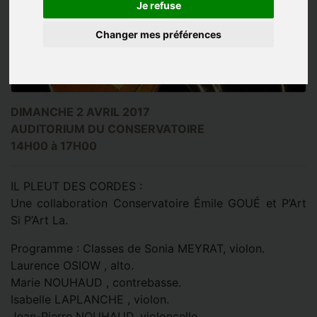
Je refuse
Changer mes préférences
DIMANCHE 2 AVRIL 2017
AUDITORIUM DU CONSERVATOIRE
14H00 à 17H00
IL PLEUT DES CORDES :
Une collaboration Conservatoire Émile GOUÉ et P’Art
Si P’Art La.
Programme : Classes de Sonia MEYRAT, violon.
Laurence OSIOW , alto.
Marie NOUHAUD , contrebasse.
Isabelle LAPLANCHE , violon.
Jean-Pierre NOUHAUD, violoncelle.