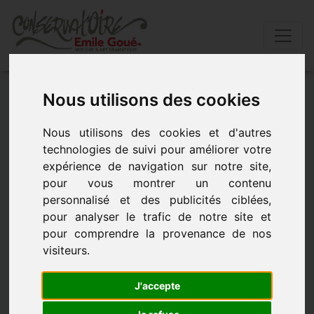
Accueil
»
Actualités
»
FÊtes de fin d’annÉe
Nous utilisons des cookies
Nous utilisons des cookies et d'autres
FÊTES DE FIN D’ANNÉE
technologies de suivi pour améliorer votre
expérience de navigation sur notre site,
- le 8 janvier 2018 à 10h00
pour vous montrer un contenu
personnalisé et des publicités ciblées,
pour analyser le trafic de notre site et
pour comprendre la provenance de nos
visiteurs.
J'accepte