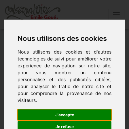
Nous utilisons des cookies
Accueil
»
Actualités
»
Fermeture du conservatoire
Nous utilisons des cookies et d'autres
FERMETURE DU CONSERVATOIRE
technologies de suivi pour améliorer votre
expérience de navigation sur notre site,
pour vous montrer un contenu
- le 26 février 2018 à 09h00
personnalisé et des publicités ciblées,
pour analyser le trafic de notre site et
FERMATURE DU CONSERVATOIRE
pour comprendre la provenance de nos
visiteurs.
LE CONSERVATOIRE SERA FERMÉ DU 12/02/18 AU
25//0218.
J'accepte
Je refuse