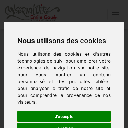
Accueil
»
Actualités
»
Concerts : duo
Nous utilisons des cookies
violoncelle/guitare
Nous utilisons des cookies et d'autres
technologies de suivi pour améliorer votre
Concerts : Duo Violoncelle/Guitare
expérience de navigation sur notre site,
pour vous montrer un contenu
- le 2 décembre 2016 à 19h30
personnalisé et des publicités ciblées,
pour analyser le trafic de notre site et
pour comprendre la provenance de nos
visiteurs.
J'accepte