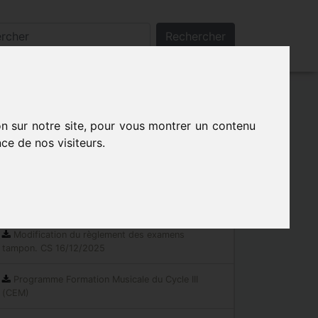
Rechercher
on sur notre site, pour vous montrer un contenu
ce de nos visiteurs.
Les indispensables
Documents réglementaires
Modification du règlement des examens
tampon. CS 16/12/2025
Programme Formation Musicale du Cycle III
(CEM)