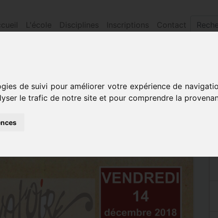
cueil
L'école
Disciplines
Inscriptions
Contact
 gounod
ogies de suivi pour améliorer votre expérience de navigati
arles GOUNOD
lyser le trafic de notre site et pour comprendre la provenan
ences