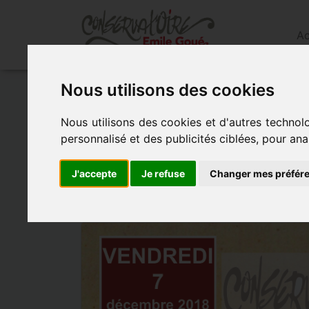
Ac
Nous utilisons des cookies
Accueil
»
Actualités
»
ConfÉrence charles
Nous utilisons des cookies et d'autres technol
CONFÉRENCE Ch
personnalisé et des publicités ciblées, pour ana
J'accepte
Je refuse
Changer mes préfér
- le 7 décembre 2018 à 19h30