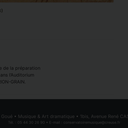
3)
 de la préparation
ns l’Auditorium
IRION-GRAIN.
e Goué • Musique & Art dramatique • 1bis, Avenue René 
Tél. : 05 44 30 26 90 • E-mail :
conservatoiremusique@creuse.fr