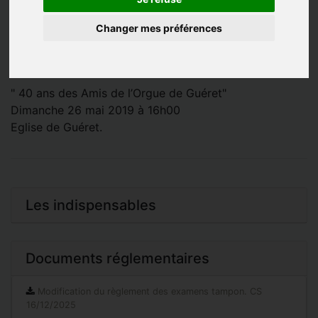
Concert de la classe d’orgue du Conservatoire sous la
Changer mes préférences
direction de Cécile BALLIN.
Participation des classes instrumentales et vocales du
Conservatoire.
" 40 ans des Amis de l’Orgue de Guéret"
Dimanche 26 mai 2019 à 16h00
Eglise de Guéret.
Les indispensables
Documents réglementaires
Modification du règlement des examens tampon. CS
16/12/2025