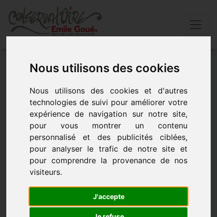
Accueil
»
Actualités
»
" 40 ans des amis de l’orgue de
Nous utilisons des cookies
guéret"...
Nous utilisons des cookies et d'autres
technologies de suivi pour améliorer votre
" 40 ans des Amis de l’Orgue de
expérience de navigation sur notre site,
Guéret"...
pour vous montrer un contenu
personnalisé et des publicités ciblées,
- le 26 mai 2019 à 16h00
pour analyser le trafic de notre site et
pour comprendre la provenance de nos
visiteurs.
" 40 ans des Amis de l’Orgue de Guéret"
Dimanche 26 mai 2019 à 16h00
J'accepte
Eglise de Guéret.
Je refuse