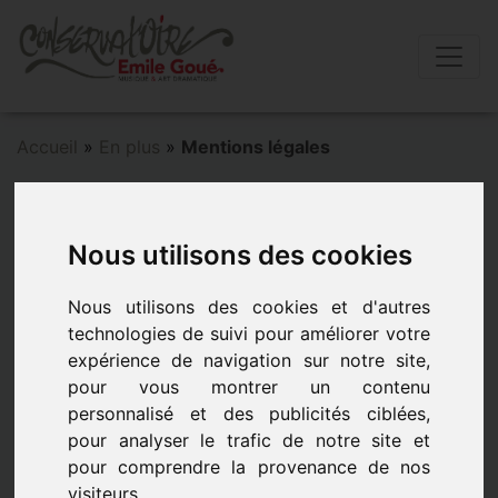
Accueil
»
En plus
»
Mentions légales
Mentions légales
Nous utilisons des cookies
Mentions Légales
Nous utilisons des cookies et d'autres
Développeur, Éditeur, responsable de la publication
technologies de suivi pour améliorer votre
expérience de navigation sur notre site,
CYBER NETTIC
pour vous montrer un contenu
SARL ROZIER Sylvain
personnalisé et des publicités ciblées,
RCS : 505 081 034 RM 23
pour analyser le trafic de notre site et
www.cybernettic.fr
pour comprendre la provenance de nos
visiteurs.