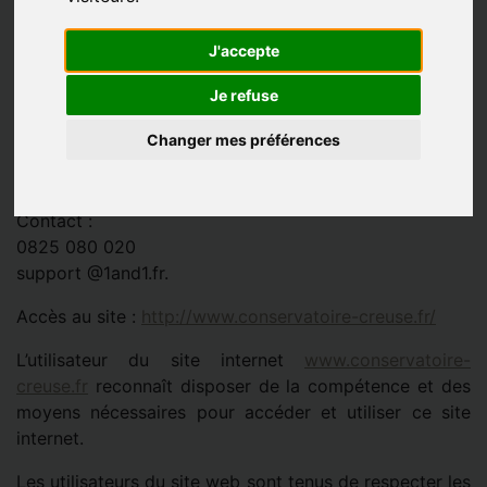
Conception Réalisation :
DESIGN’UP
J'accepte
www.design-up.fr
Je refuse
Hébergeur
Changer mes préférences
1&1 Internet SARL
7, place de la Gare
57200 Sarreguemines
Contact :
0825 080 020
support @1and1.fr.
Accès au site :
http://www.conservatoire-creuse.fr/
L’utilisateur du site internet
www.conservatoire-
creuse.fr
reconnaît disposer de la compétence et des
moyens nécessaires pour accéder et utiliser ce site
internet.
Les utilisateurs du site web sont tenus de respecter les