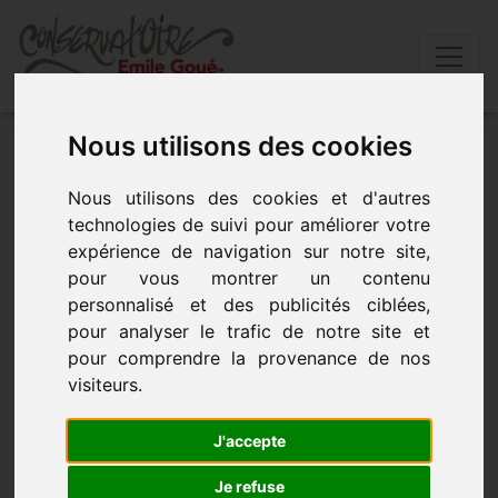
Nous utilisons des cookies
Accueil
»
Lieux d’enseignements
»
Bonnat
Nous utilisons des cookies et d'autres
Bonnat
technologies de suivi pour améliorer votre
expérience de navigation sur notre site,
pour vous montrer un contenu
BONNAT
personnalisé et des publicités ciblées,
pour analyser le trafic de notre site et
Antenne de BONNAT
pour comprendre la provenance de nos
Rue George SAND
visiteurs.
23220 BONNAT
J'accepte
Les indispensables
Je refuse